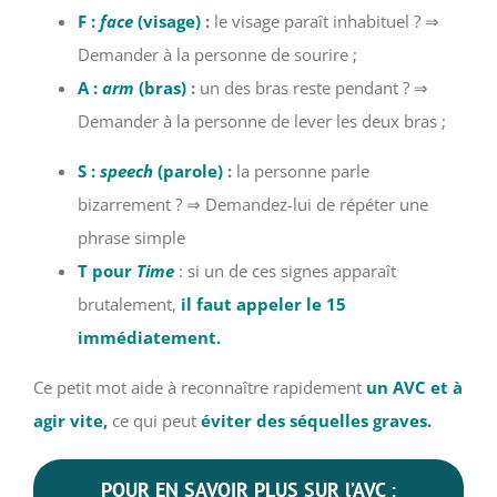
F :
face
(visage)
:
le visage paraît inhabituel ? ⇒
Demander à la personne de sourire ;
A :
arm
(bras)
:
un des bras reste pendant ? ⇒
Demander à la personne de lever les deux bras ;
S :
speech
(parole)
:
la personne parle
bizarrement ? ⇒ Demandez-lui de répéter une
phrase simple
T
pour
Time
: si un de ces signes apparaît
brutalement,
il faut appeler le 15
immédiatement.
Ce petit mot aide à reconnaître rapidement
un AVC et à
agir vite,
ce qui peut
éviter des séquelles graves.
POUR EN SAVOIR PLUS SUR l’AVC :